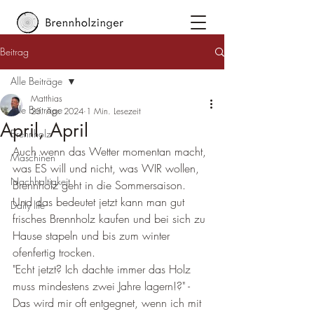
Beitrag
Alle Beiträge
Matthias
Alle Beiträge
23. Apr. 2024
1 Min. Lesezeit
April, April
Brennholz
Auch wenn das Wetter momentan macht, 
Maschinen
was ES will und nicht, was WIR wollen, 
Nachhaltigkeit
Brennholz geht in die Sommersaison. 
Und das bedeutet jetzt kann man gut 
Daily life
frisches Brennholz kaufen und bei sich zu 
Hause stapeln und bis zum winter 
ofenfertig trocken.
"Echt jetzt? Ich dachte immer das Holz 
muss mindestens zwei Jahre lagern!?" - 
Das wird mir oft entgegnet, wenn ich mit 